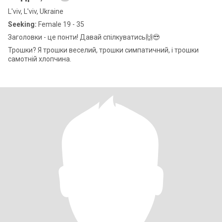
L'viv, L'viv, Ukraine
Seeking:
Female 19 - 35
Заголовки - це понти! Давай спілкуватись🙌😎
Трошки? Я трошки веселий, трошки симпатичний, і трошки
самотній хлопчина.