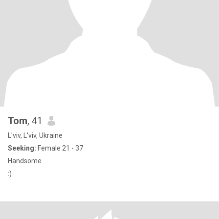
Tom
, 41
L'viv, L'viv, Ukraine
Seeking:
Female 21 - 37
Handsome
:)