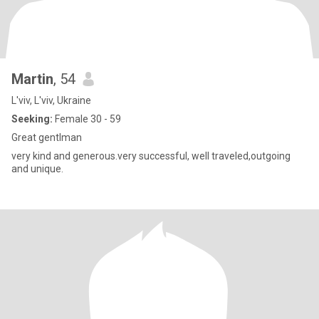
Martin
, 54
L'viv, L'viv, Ukraine
Seeking:
Female 30 - 59
Great gentlman
very kind and generous.very successful, well traveled,outgoing
and unique.