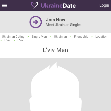
Login
Join Now
Meet Ukrainian Singles
Ukrainian Dating
>
Single Men
>
Ukrainian
>
Friendship
>
Location
>
L'viv
>
L'viv
L'viv Men