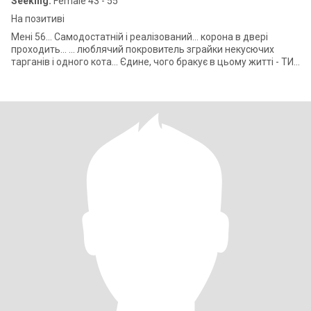
Seeking:
Female 43 - 55
На позитиві
Мені 56... Самодостатній і реалізований... корона в двері
проходить... ... люблячий покровитель зграйки некусючих
тарганів і одного кота... Єдине, чого бракує в цьому житті - ТИ...