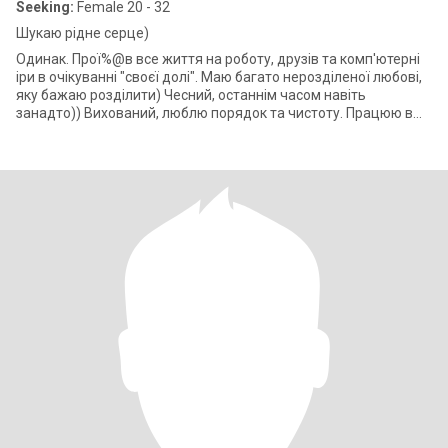
Seeking:
Female 20 - 32
Шукаю рідне серце)
Одинак. Прої%@в все життя на роботу, друзів та комп'ютерні
іри в очікуванні "своєї долі". Маю багато нерозділеної любові,
яку бажаю розділити) Чесний, останнім часом навіть
занадто)) Вихований, люблю порядок та чистоту. Працюю в
АйТі. Багато часу