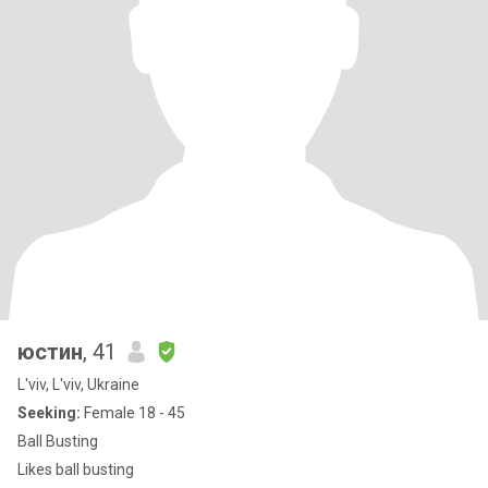
юстин
, 41
L'viv, L'viv, Ukraine
Seeking:
Female 18 - 45
Ball Busting
Likes ball busting