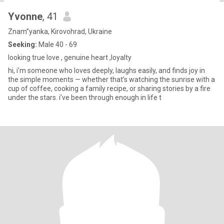
Yvonne
, 41
Znam”yanka, Kirovohrad, Ukraine
Seeking:
Male 40 - 69
looking true love , genuine heart ,loyalty
hi, i’m someone who loves deeply, laughs easily, and finds joy in
the simple moments — whether that’s watching the sunrise with a
cup of coffee, cooking a family recipe, or sharing stories by a fire
under the stars. i’ve been through enough in life t