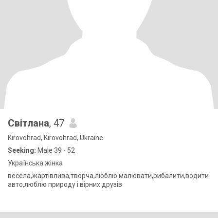
Світлана
, 47
Kirovohrad, Kirovohrad, Ukraine
Seeking:
Male 39 - 52
Українська жінка
весела,жартівлива,творча,люблю малювати,рибалити,водити
авто,люблю природу і вірних друзів