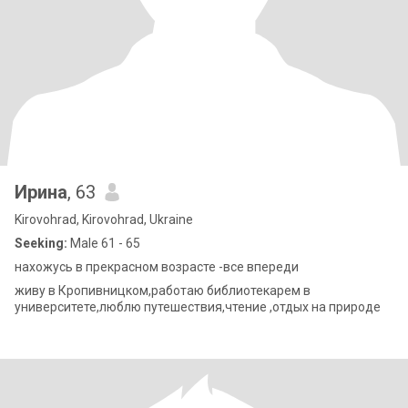
Ирина
, 63
Kirovohrad, Kirovohrad, Ukraine
Seeking:
Male 61 - 65
нахожусь в прекрасном возрасте -все впереди
живу в Кропивницком,работаю библиотекарем в
университете,люблю путешествия,чтение ,отдых на природе