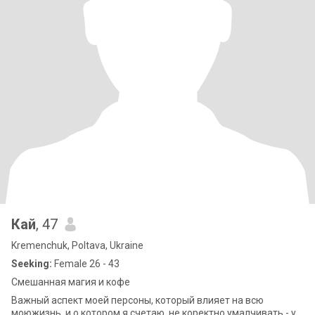
Кай
, 47
Kremenchuk, Poltava, Ukraine
Seeking:
Female 26 - 43
Смешанная магия и кофе
Важный аспект моей персоны, который влияет на всю
моюжизнь, и о котором я счетаю, не коректно умалчивать - у