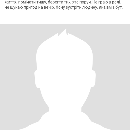
життя, помічати тишу, берегти тих, хто поруч. Не граю в ролі,
не шукаю пригод на вечір. Хочу зустріти людину, яка вміє бути
поруч не т