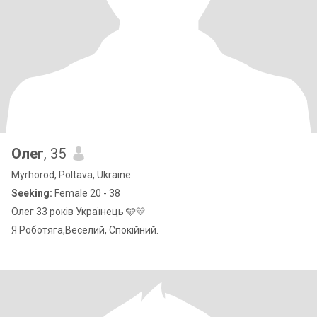
Олег
, 35
Myrhorod, Poltava, Ukraine
Seeking:
Female 20 - 38
Олег 33 років Українець 🩵💛
Я Роботяга,Веселий, Спокійний.